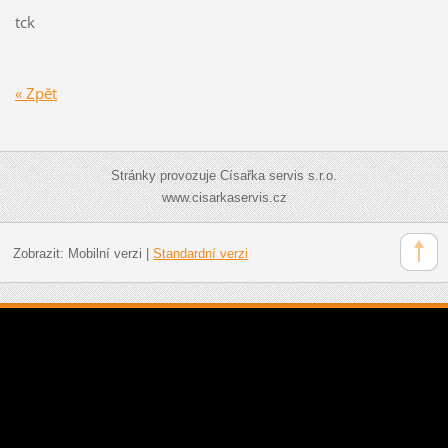
tck
« Zpět
Stránky provozuje Císařka servis s.r.o.
www.cisarkaservis.cz
Zobrazit:
Mobilní verzi
|
Standardní verzi