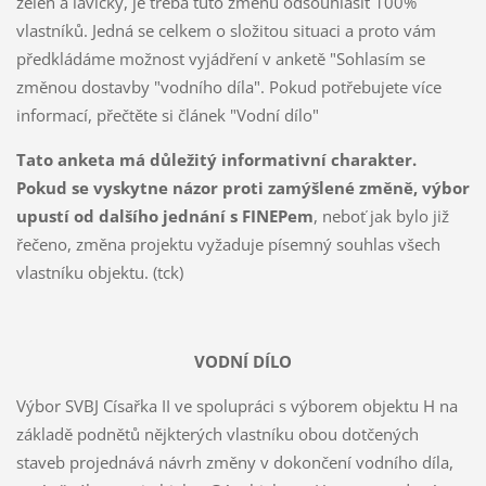
zeleň a lavičky, je třeba tuto změnu odsouhlasit 100%
vlastníků. Jedná se celkem o složitou situaci a proto vám
předkládáme možnost vyjádření v anketě "Sohlasím se
změnou dostavby "vodního díla". Pokud potřebujete více
informací, přečtěte si článek "Vodní dílo"
Tato anketa má důležitý informativní charakter.
Pokud se vyskytne názor proti zamýšlené změně, výbor
upustí od dalšího jednání s FINEPem
, neboť jak bylo již
řečeno, změna projektu vyžaduje písemný souhlas všech
vlastníku objektu. (tck)
VODNÍ DÍLO
Výbor SVBJ Císařka II ve spolupráci s výborem objektu H na
základě podnětů nějkterých vlastníku obou dotčených
staveb projednává návrh změny v dokončení vodního díla,