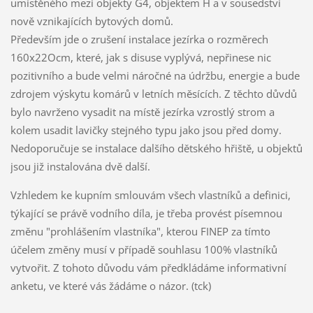
umístěného mezi objekty G4, objektem H a v sousedství
nově vznikajících bytových domů.
Především jde o zrušení instalace jezírka o rozměrech
160x22Ocm, které, jak s disuse vyplývá, nepřinese nic
pozitivního a bude velmi náročné na údržbu, energie a bude
zdrojem výskytu komárů v letních měsících. Z těchto důvdů
bylo navrženo vysadit na místě jezírka vzrostlý strom a
kolem usadit lavičky stejného typu jako jsou před domy.
Nedoporučuje se instalace dalšího dětského hřiště, u objektů
jsou již instalována dvě další.
Vzhledem ke kupním smlouvám všech vlastníků a definici,
týkající se právě vodního díla, je třeba provést písemnou
změnu "prohlášením vlastníka", kterou FINEP za tímto
účelem změny musí v případě souhlasu 100% vlastníků
vytvořit. Z tohoto důvodu vám předkládáme informativní
anketu, ve které vás žádáme o názor. (tck)