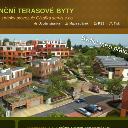
enční terasové byty
- stránky provozuje Císařka servis s.r.o.
Úvodní stránka
Mapa stránek
RSS
Tisk