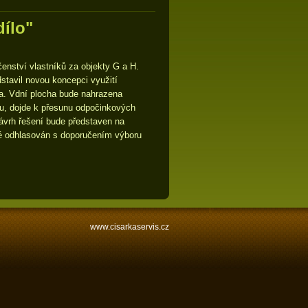
dílo"
nství vlastníků za objekty G a H.
stavil novou koncepci využití
ka. Vdní plocha bude nahrazena
u, dojde k přesunu odpočinkových
návrh řešení bude představen na
 té odhlasován s doporučením výboru
www.cisarkaservis.cz