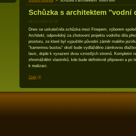
Úvodní stránka
>
Schůzka s architektem "vodní dílo"
Schůzka s architektem "vodní 
08.10.2009 12:36
Dnes se uskutečnila schůzka mezi Finepem, výborem společe
Architekt, odpovědný za zhotovení projektu vodního díla před
prostoru, ze které byl vypuštěn původní záměr malého jezír
"kamennou bustou" okolí bude vydlážděno zámkovou dlažbo
lavic, dojde k vysazení dvou vzrostlých stromů. Kompletní 
shromáždění vlastníků, kde bude definitivně připraven a po
k realizaci.
Zpět