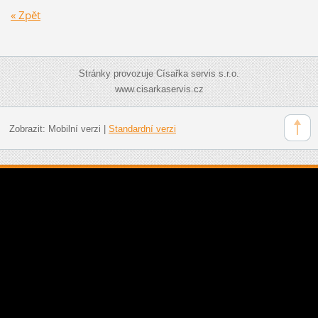
« Zpět
Stránky provozuje Císařka servis s.r.o.
www.cisarkaservis.cz
Zobrazit:
Mobilní verzi
|
Standardní verzi