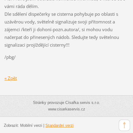
vámi ráda dělím.
Dle sdělení dispečerky se cisterna pohybuje po oblasti s
uzávěrou vody, světelně signalizuje svoji přítomnost a
zájemci /kteří ji dohoní-pozn.autora/, si mohou vodu
načerpat do přinesených nádob. Sledujte tedy světelnou
signalizaci projíždějící cisterny!!!
/pbg/
« Zpět
Stránky provozuje Císařka servis s.r.o.
www.cisarkaservis.cz
Zobrazit:
Mobilní verzi
|
Standardní verzi