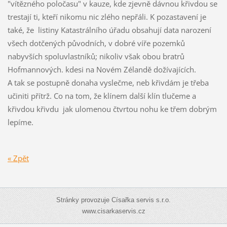
"vítězného poločasu" v kauze, kde zjevně dávnou křivdou se
trestají ti, kteří nikomu nic zlého nepřáli. K pozastavení je
také, že listiny Katastrálního úřadu obsahují data narození
všech dotčených původních, v dobré víře pozemků
nabyvších spoluvlastníků; nikoliv však obou bratrů
Hofmannových. kdesi na Novém Zélandě dožívajících.
A tak se postupně donaha vyslečme, neb křivdám je třeba
učiniti přítrž. Co na tom, že klínem další klín tlučeme a
křivdou křivdu jak ulomenou čtvrtou nohu ke třem dobrým
lepíme.
« Zpět
Stránky provozuje Císařka servis s.r.o.
www.cisarkaservis.cz