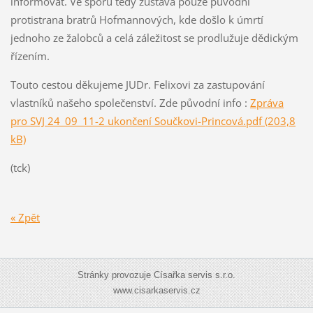
informovat. Ve sporu tedy zůstává pouze původní
protistrana bratrů Hofmannových, kde došlo k úmrtí
jednoho ze žalobců a celá záležitost se prodlužuje dědickým
řízením.
Touto cestou děkujeme JUDr. Felixovi za zastupování
vlastníků našeho společenství. Zde původní info :
Zpráva
pro SVJ 24_09_11-2 ukončení Součkovi-Princová.pdf (203,8
kB)
(tck)
« Zpět
Stránky provozuje Císařka servis s.r.o.
www.cisarkaservis.cz