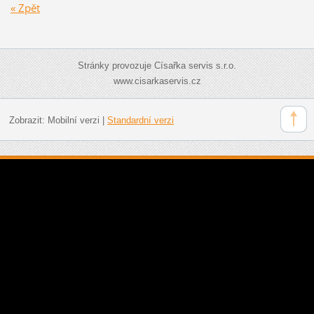
« Zpět
Stránky provozuje Císařka servis s.r.o.
www.cisarkaservis.cz
Zobrazit:
Mobilní verzi
|
Standardní verzi