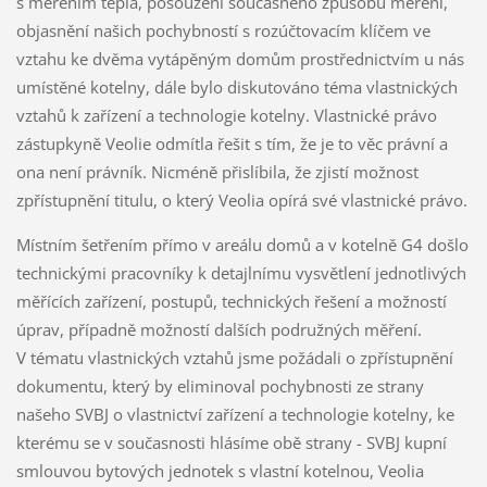
s měřením tepla, posouzení současného způsobu měření,
objasnění našich pochybností s rozúčtovacím klíčem ve
vztahu ke dvěma vytápěným domům prostřednictvím u nás
umístěné kotelny, dále bylo diskutováno téma vlastnických
vztahů k zařízení a technologie kotelny. Vlastnické právo
zástupkyně Veolie odmítla řešit s tím, že je to věc právní a
ona není právník. Nicméně přislíbila, že zjistí možnost
zpřístupnění titulu, o který Veolia opírá své vlastnické právo.
Místním šetřením přímo v areálu domů a v kotelně G4 došlo
technickými pracovníky k detajlnímu vysvětlení jednotlivých
měřících zařízení, postupů, technických řešení a možností
úprav, případně možností dalších podružných měření.
V tématu vlastnických vztahů jsme požádali o zpřístupnění
dokumentu, který by eliminoval pochybnosti ze strany
našeho SVBJ o vlastnictví zařízení a technologie kotelny, ke
kterému se v současnosti hlásíme obě strany - SVBJ kupní
smlouvou bytových jednotek s vlastní kotelnou, Veolia