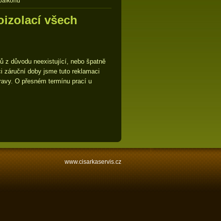
 balkonů
izolací všech
ů z důvodu neexistující, nebo špatně
i záruční doby jsme tuto reklamaci
opravy. O přesném termínu prací u
www.cisarkaservis.cz