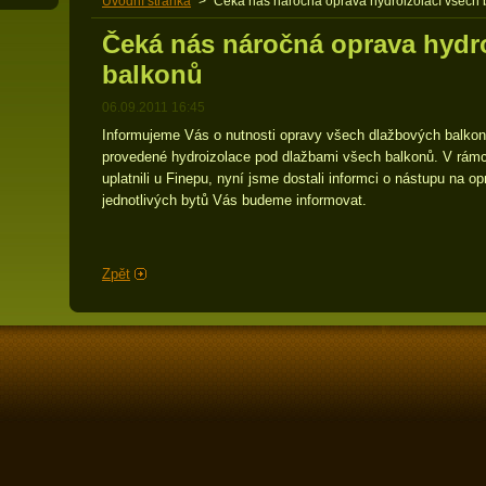
Úvodní stránka
>
Čeká nás náročná oprava hydroizolací všech
Čeká nás náročná oprava hydro
balkonů
06.09.2011 16:45
Informujeme Vás o nutnosti opravy všech dlažbových balkon
provedené hydroizolace pod dlažbami všech balkonů. V rámc
uplatnili u Finepu, nyní jsme dostali informci o nástupu na 
jednotlivých bytů Vás budeme informovat.
Zpět