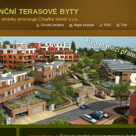
enční terasové byty
- stránky provozuje Císařka servis s.r.o.
Úvodní stránka
Mapa stránek
RSS
Tisk