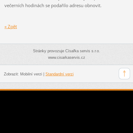
večerních hodinách se podařilo adresu obnovit.
« Zpět
Stránky provozuje Císařka servis s.r.o.
www.cisarkaservis.cz
Zobrazit:
Mobilní verzi
|
Standardní verzi