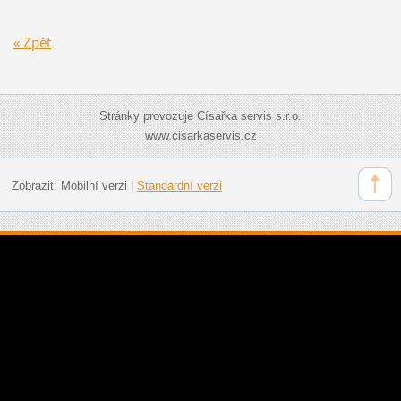
« Zpět
Stránky provozuje Císařka servis s.r.o.
www.cisarkaservis.cz
Zobrazit:
Mobilní verzi
|
Standardní verzi