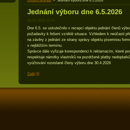
Úvodní stránka
>
Jednání výboru dne 6.5.2026
Jednání výboru dne 6.5.2026
10.05.2026 11:44
Dne 6.5. se uskutečnilo v recepci objektu jednání členů výbo
požadavky k řešení vzniklé situace. Vzhledem k neúčasti př
na závěry z jednání ze strany správy objektu písemnou for
v nejbližším termínu.
Správce dále vyřizuje korespondenci k reklamacím, které po
respektuje námitky vlastníků na pozdržené platby nedoplatk
vyúčtování rozeslané členy výboru dne 30.4.2026
Zpět