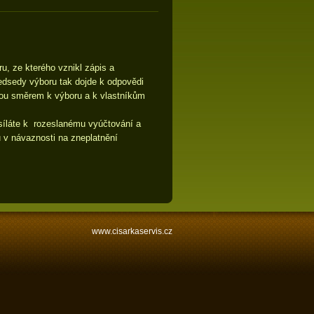
ru, ze kterého vznikl zápis a
edsedy výboru tak dojde k odpovědi
mou směrem k výboru a k vlastníkům
síláte k rozeslanému vyúčtování a
ů v návaznosti na zneplatnění
www.cisarkaservis.cz