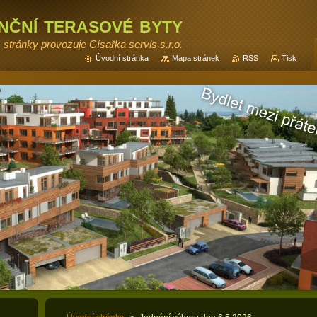
enční terasové byty
- stránky provozuje Císařka servis s.r.o.
Úvodní stránka
Mapa stránek
RSS
Tisk